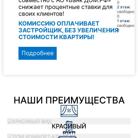
совместно с АО «Банк ДОМ.РФ»
0
снижает процентные ставки для
2 этаж:
свободно
своих клиентов!
0
1 этаж:
КОМИССИЮ ОПЛАЧИВАЕТ
свободно
ЗАСТРОЙЩИК, БЕЗ УВЕЛИЧЕНИЯ
0
СТОИМОСТИ КВАРТИРЫ!
Подробнее
НАШИ ПРЕИМУЩЕСТВА
КРАСИВЫЙ
ВИД